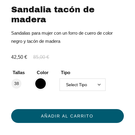
Sandalia tacón de
madera
Sandalias para mujer con un forro de cuero de color
negro y tacón de madera
El
El
42,50
€
85,00
€
precio
precio
Tallas
Color
Tipo
original
actual
38
era:
es:
85,00 €.
42,50 €.
AÑADIR AL CARRITO