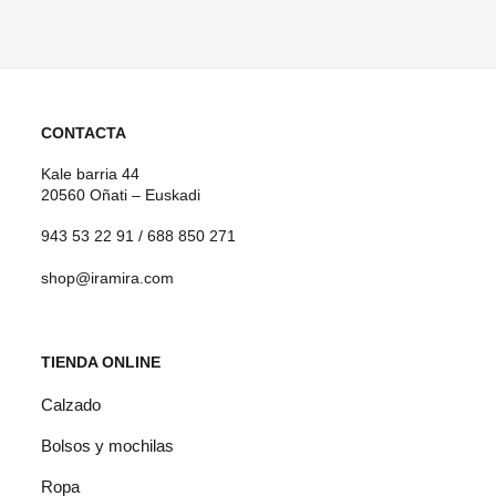
producto
tiene
múltiples
variantes.
CONTACTA
Las
Kale barria 44
20560 Oñati – Euskadi
opciones
943 53 22 91 / 688 850 271
se
pueden
shop@iramira.com
elegir
en
TIENDA ONLINE
la
Calzado
página
Bolsos y mochilas
de
Ropa