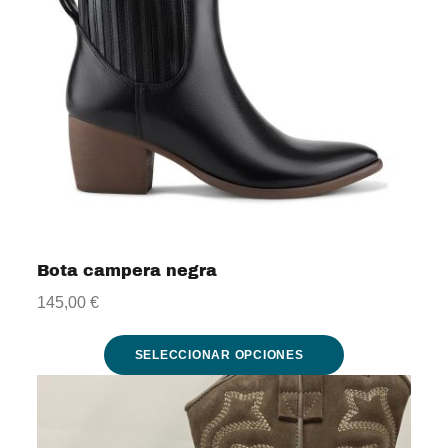
variantes.
Las
opciones
se
pueden
elegir
en
la
Bota campera negra
página
145,00
€
de
producto
SELECCIONAR OPCIONES
Este
producto
tiene