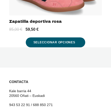
en
la
Zapatilla deportiva rosa
página
El
El
85,00
€
59,50
€
de
precio
precio
original
actual
producto
era:
es:
SELECCIONAR OPCIONES
85,00 €.
59,50 €.
Este
producto
tiene
múltiples
variantes.
CONTACTA
Las
Kale barria 44
20560 Oñati – Euskadi
opciones
943 53 22 91 / 688 850 271
se