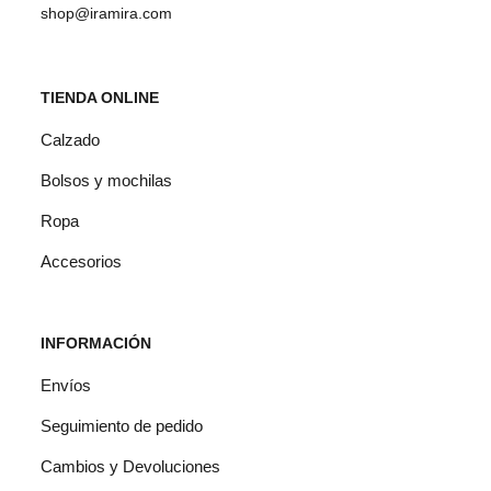
pueden
shop@iramira.com
elegir
en
TIENDA ONLINE
la
Calzado
página
Bolsos y mochilas
de
Ropa
producto
Accesorios
INFORMACIÓN
Envíos
Seguimiento de pedido
Cambios y Devoluciones