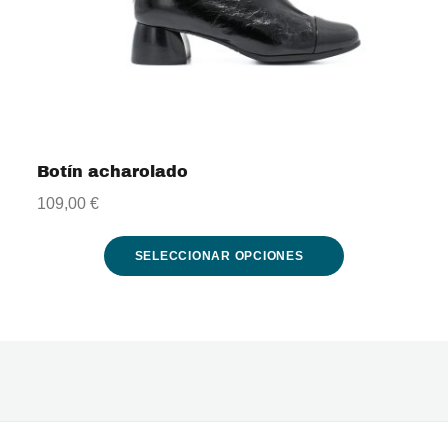
Botín acharolado
109,00
€
SELECCIONAR OPCIONES
Este
producto
tiene
múltiples
variantes.
Las