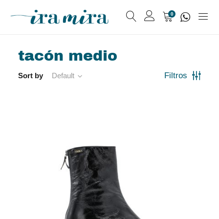
0
tacón medio
Sort by
Default