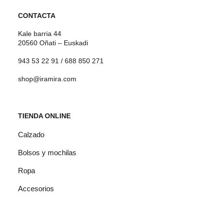
opciones
CONTACTA
se
Kale barria 44
20560 Oñati – Euskadi
pueden
943 53 22 91 / 688 850 271
elegir
shop@iramira.com
en
la
página
TIENDA ONLINE
de
Calzado
producto
Bolsos y mochilas
Ropa
Accesorios