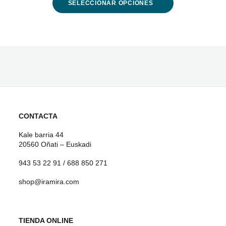
SELECCIONAR OPCIONES
Este
producto
tiene
múltiples
variantes.
Las
opciones
CONTACTA
se
Kale barria 44
20560 Oñati – Euskadi
pueden
943 53 22 91 / 688 850 271
elegir
shop@iramira.com
en
la
página
TIENDA ONLINE